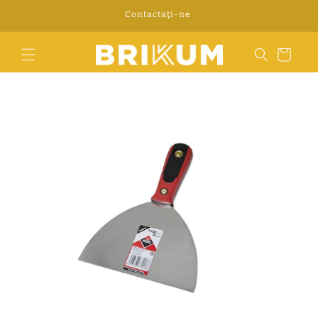
Ir
Contactaţi-ne
directamente
al contenido
Carrito